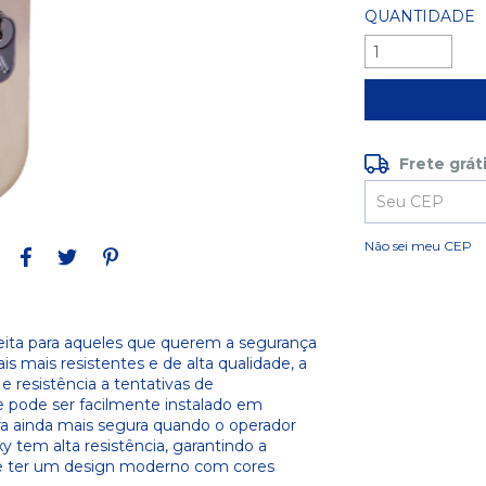
QUANTIDADE
Frete grát
Frete grátis
Entregas para o
Não sei meu CEP
feita para aqueles que querem a segurança
s mais resistentes e de alta qualidade, a
e resistência a tentativas de
 pode ser facilmente instalado em
ura ainda mais segura quando o operador
y tem alta resistência, garantindo a
de ter um design moderno com cores