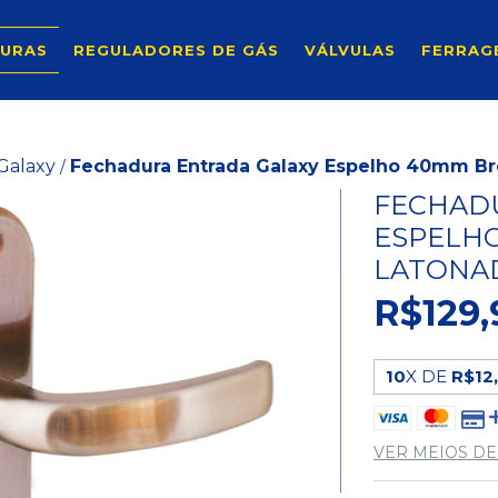
URAS
REGULADORES DE GÁS
VÁLVULAS
FERRAG
Galaxy
Fechadura Entrada Galaxy Espelho 40mm Br
/
FECHAD
ESPELH
LATONA
R$129,
10
X DE
R$12
VER MEIOS D