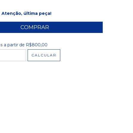
Atenção, última peça!
is
a partir de
R$800,00
R$800,00
CALCULAR
 CEP:
ALTERAR CEP