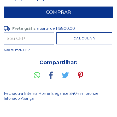
Frete grátis
a partir de
R$800,00
Frete grátis
R$800,00
CALCULAR
Entregas para o CEP:
ALTERAR CEP
Não sei meu CEP
Compartilhar:
Fechadura Interna Home Elegance S40mm bronze
latonado Aliança