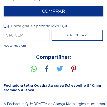
Frete grátis
a partir de
R$800,00
Frete grátis
R$800,00
CALCULAR
Entregas para o CEP:
ALTERAR CEP
Não sei meu CEP
Compartilhar:
Fechadura tetra Quadratta curva 3x1 espelho S40mm
cromado Aliança
A
F
ech
ad
ura
QU
AD
R
AT
TA
da
Al
ian
ça
Metal
ú
rg
ica
é
um
prod
u