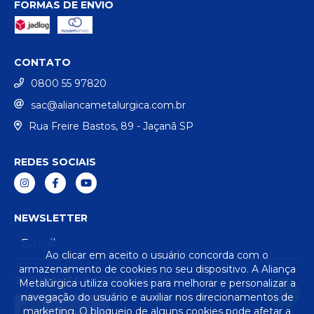
FORMAS DE ENVIO
CONTATO
0800 55 97820
sac@aliancametalurgica.com.br
Rua Freire Bastos, 89 - Jaçanã SP
REDES SOCIAIS
NEWSLETTER
Ao clicar em aceito o usuário concorda com o
armazenamento de cookies no seu dispositivo. A Aliança
SEGURANÇA E CERTIFICAÇÕES
Metalúrgica utiliza cookies para melhorar e personalizar a
navegação do usuário e auxiliar nos direcionamentos de
ÓTIMO
marketing. O bloqueio de alguns cookies pode afetar a